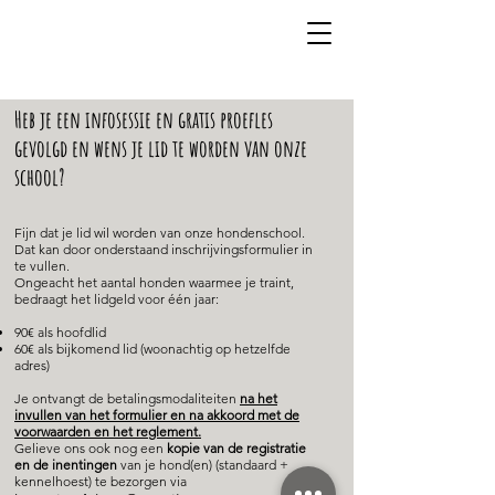
Heb je een infosessie en gratis proefles
gevolgd en wens je lid te worden van onze
school?
Fijn dat je lid wil worden van onze hondenschool.
Dat kan door onderstaand inschrijvingsformulier in
te vullen.
Ongeacht het aantal honden waarmee je traint,
bedraagt het lidgeld voor één jaar:
90€ als hoofdlid
60€ als bijkomend lid (woonachtig op hetzelfde
adres)
Je ontvangt de betalingsmodaliteiten
na het
invullen van het formulier en na akkoord met de
voorwaarden en het reglement.
Gelieve ons ook nog een
kopie van de registratie
en de inentingen
van je hond(en) (standaard +
kennelhoest) te bezorgen via